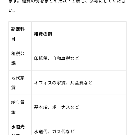
ます。経費の例をまとめた以下の表も、参考にしてくださ
い。
勘定科
経費の例
目
租税公
印紙税、自動車税など
課
地代家
オフィスの家賃、共益費など
賃
給与賃
基本給、ボーナスなど
金
水道光
水道代、ガス代など