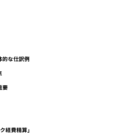
体的な仕訳例
点
重要
ク経費精算」