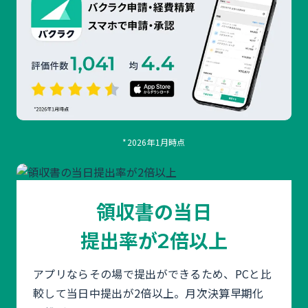
*2026年1月時点
領収書の当日
提出率が
倍以上
2
アプリならその場で提出ができるため、PCと比
較して当日中提出が2倍以上。月次決算早期化