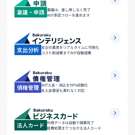
稟議は、差し戻しなく完了
稟議・申請
AIが承認フローを進めます
支出の異常をリアルタイムに可視化
支出分析
コスト削減案までAIが自動提案
AIが入金・消込を98%自動化
債権管理
未入金督促も漏れなく対応
利用データは自動で精算完了
法人カード
経費処理までつながる法人カード