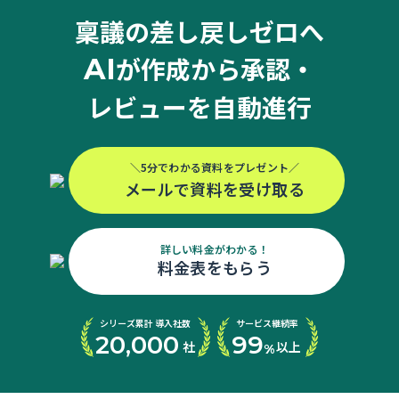
稟議の差し戻しゼロへ
が作成から承認・
AI
レビューを自動進行
＼5分でわかる資料をプレゼント／
メールで資料を受け取る
詳しい料金がわかる！
料金表をもらう
シリーズ累計 導入社数
サービス継続率
20
000
99
,
社
以上
%