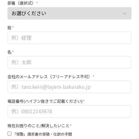
ク
部署（選択式）
人
ラ
間
ク
の
が
場
姓
わ
合、
か
こ
る
の
名
3
フ
点
ィ
セ
ー
会社のメールアドレス（フリーアドレス不可）
ッ
ル
ト
ド
は
空
電話番号(ハイフン抜きでご記載ください)
白
の
ま
現在お困りのこと/解決したいこと
ま
「受取」請求書の受領・仕訳の手間
に