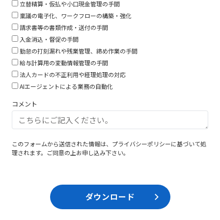
立替精算・仮払や小口現金管理の手間
し
稟議の電子化、ワークフローの構築・強化
て
請求書等の書類作成・送付の手間
く
入金消込・督促の手間
だ
勤怠の打刻漏れや残業管理、締め作業の手間
さ
給与計算用の変動情報管理の手間
い。
法人カードの不正利用や経理処理の対応
AIエージェントによる業務の自動化
コメント
このフォームから送信された情報は、
プライバシーポリシー
に基づいて処
理されます。ご同意の上お申し込み下さい。
ダウンロード