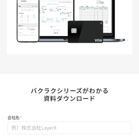
バクラクシリーズがわかる
資料ダウンロード
MK_5
あ
会社名
分
な
で
た
バ
が