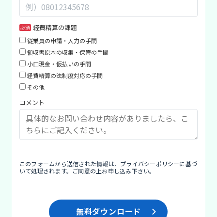
白
の
ま
経費精算の課題
ま
従業員の申請・入力の手間
に
領収書原本の収集・保管の手間
し
小口現金・仮払いの手間
て
経費精算の法制度対応の手間
く
その他
だ
コメント
さ
い。
このフォームから送信された情報は、
プライバシーポリシー
に基づ
いて処理されます。ご同意の上お申し込み下さい。
無料ダウンロード