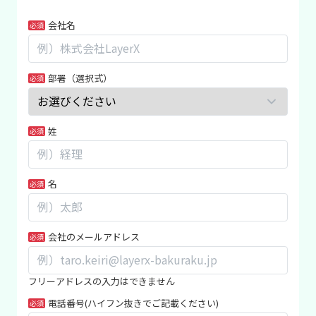
MK_
あ
会社名
経
な
費
た
精
が
部署（選択式）
算
人
_WP_
間
料
の
姓
金
場
表
合、
こ
名
の
フ
ィ
ー
会社のメールアドレス
ル
ド
フリーアドレスの入力はできません
は
電話番号(ハイフン抜きでご記載ください)
空