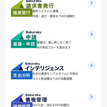
基幹システムと連携
帳票発行
作成・送付・督促までAIが自動化
稟議は、差し戻しなく完了
稟議・申請
AIが承認フローを進めます
支出の異常をリアルタイムに可視化
支出分析
コスト削減案までAIが自動提案
AIが入金・消込を98%自動化
債権管理