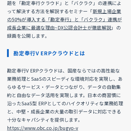
題を「勘定奉行クラウド」と「バクラク」の連携によ
って解決する方法を解説するセミナー「
新規上場企業
の50%が導入する「勘定奉行」と「バクラク」連携が
成長企業に最適な理由~DX公認会計士が徹底解説
」の
録画を公開します。
勘定奉行V ERPクラウドとは
勘定奉行V ERPクラウドは、国産ならではの高性能な
業務処理とSaaSのスピーディな環境対応を実現し、あ
らゆるサービス・データとつながり、データの自動集
約と自由なデータ活用を実現します。日本の商習慣に
沿ったSaaS型 ERPとしてのハイクオリティな業務処理
と、中堅・成長企業の大量の取引データに対応できる
十分なキャパシティを提供します。
https://www.obc.co.jp/bugyo-v