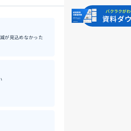
バクラクがわ
資料ダ
削減が見込めなかった
い