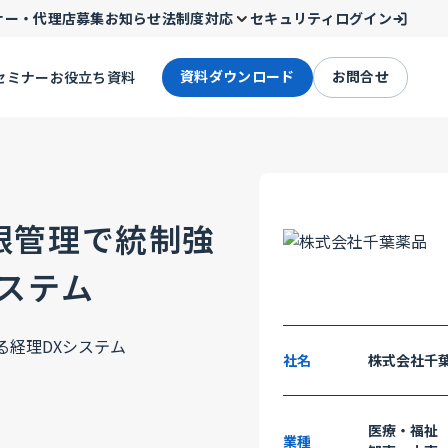
ナー・代理店募集
お知らせ
法制度対応
セキュリティ
ログイン
資料ダウンロード
お問合せ
セミナー
お役立ち資料
限管理で統制強
ステム
社名
株式会社千
医療・福祉
業種