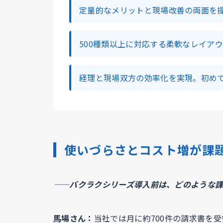
定量的なメリットと現場改善の両面を
500種類以上に対応する柔軟なレイア
経理と現場双方の効率化を実現。初め
使いづらさとコスト増が課
——バクラクシリーズ導入前は、どのような
馬場さん：
当社では月に約700件の請求書を