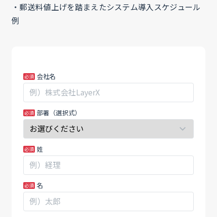
・郵送料値上げを踏まえたシステム導入スケジュール
例
基
あ
会社名
幹
な
シ
た
ス
が
部署（選択式）
テ
人
ム
間
か
の
姓
ら
場
出
合、
力
こ
名
し
の
た
フ
請
ィ