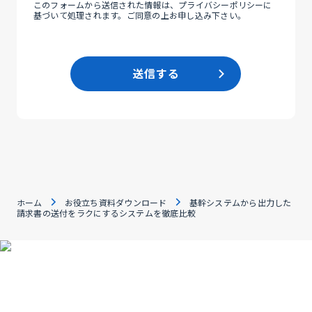
このフォームから送信された情報は、
プライバシーポリシー
に
較
基づいて処理されます。ご同意の上お申し込み下さい。
送信する
ホーム
お役立ち資料ダウンロード
基幹システムから出力した
請求書の送付をラクにするシステムを徹底比較