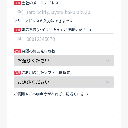
求
ー
会社のメールアドレス
書
ル
の
ド
フリーアドレスの入力はできません
送
は
電話番号(ハイフン抜きでご記載ください)
付
空
を
白
ラ
の
ク
ま
月間の帳票発行枚数
に
ま
す
に
る
し
ご利用の会計ソフト（選択式）
シ
て
ス
く
テ
だ
ご質問やご不明点等があればご記載ください
ム
さ
を
い。
徹
底
比