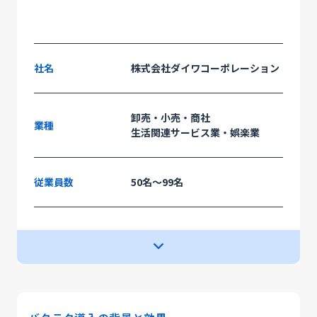
社名
株式会社ダイワコーポレーション
卸売・小売・商社
業種
生活関連サービス業・娯楽業
従業員数
50名〜99名
ペーパーレス化
サービス
課題・目的
現場社員の負担軽減