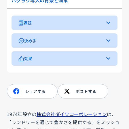
バクラク導入の背景と効果
課題
・請求書500枚、納品書1,300枚、作業報告書400枚
を紙中心で運用していた
決め手
・郵送に加えてメール送付やFAX送信などの再送対応
・PDFアップロード機能とAI-OCRが必須要件に合致
が発生し業務が重複していた
し、添付書類の多い運用にも対応できたこと
効果
・締め日対応と添付書類の確認作業に追われつつ、ミ
・電子帳簿保存法に対応した利用容量が無制限である
スがないように気を張って業務を行っていた
・帳票の電子発行率は80％超まで進み、紙中心の運
こと
用から大きく前進した
・トライアル時の不具合対応や質問への返答が早く、
・帳票発行関連業務は月20時間程度削減され、営業
安心して導入を進められたこと
日換算で約3日分の余力が生まれた
シェアする
ポストする
・郵送費だけで月15万円程度の削減効果が見込める
ようになった
1974年設立の
株式会社ダイワコーポレーション
は、
「ランドリーを通じて豊かさを提供する」をミッショ