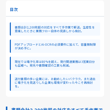
目次
書類合計2,200枚超の対応をすべて手作業で郵送。生産性を
意識したときに業務フロー自体の見直しから検討。
PDFアップロードとAI-OCRの必須要件に加えて、容量無制限
が決め手に。
現在では電子化率は80%を超え、発行関連業務は3営業日分
も圧縮へ。宛先や書類確認の工数も削減。
送付書類の多い企業には、お勧めしたいバクラク。また過去
に電子化を見送りした企業も環境が変わった今こそ再検討
を。
書類合計2,200枚超の対応をすべて手作業で