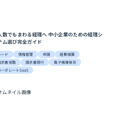
人数でもまわる経理へ 中小企業のための経理シ
テム選び完全ガイド
カード
債権管理
申請
経費精算
請求書受取
請求書発行
電子帳簿保存
コーポレートSaaS