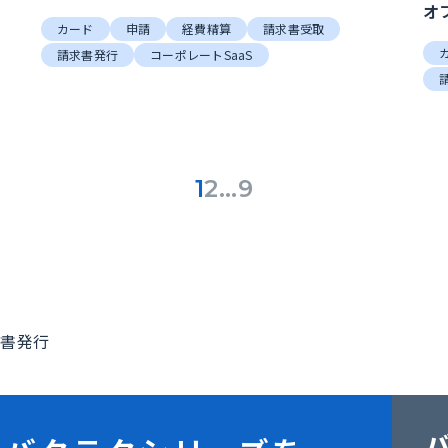
オ
カード
申請
経費精算
請求書受取
請求書発行
コーポレートSaaS
1
2
…
9
求書発行