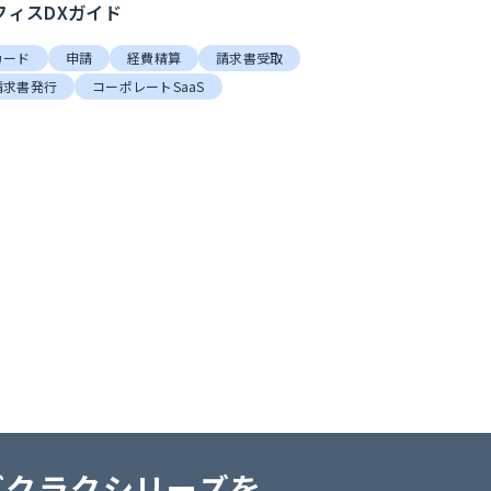
フィスDXガイド
カード
申請
経費精算
請求書受取
請求書発行
コーポレートSaaS
バクラクシリーズを