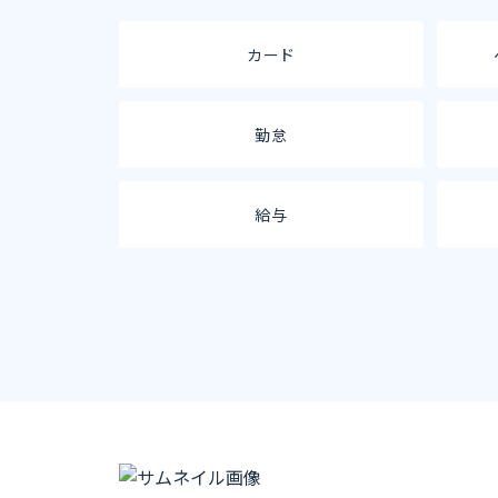
カード
勤怠
給与