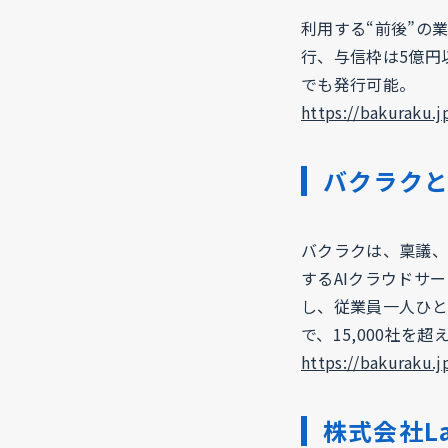
利用する“前後”の
行、与信枠は5億円
でも発行可能。
https://bakuraku.j
バクラク
バクラクは、稟議、
するAIクラウドサ
し、従業員一人ひと
で、15,000社
https://bakuraku.j
株式会社La