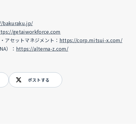
//bakuraku.jp/
ttps://getaiworkforce.com
・アセットマネジメント：
https://corp.mitsui-x.com/
NA）：
https://alterna-z.com/
ポストする