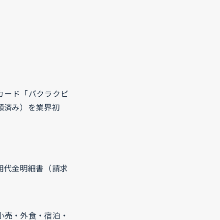
トカード「バクラクビ
願済み）を業界初
用代金明細書（請求
小売・外食・宿泊・