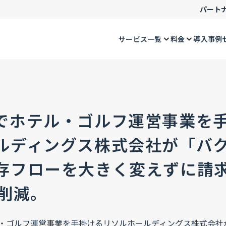
パート
サービス一覧
料金
導入事例
でホテル・ゴルフ運営事業を
ルディングス株式会社が「バ
存フローを大きく変えずに請
%削減。