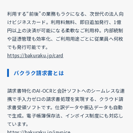
利用する“前後”の業務もラクになる、次世代の法人向
けビジネスカード。利用料無料、即日追加発行、1億
円以上の決済が可能になる柔軟なご利用枠。内部統制
や証憑管理も効率化、ご利用用途ごとに従業員へ何枚
でも発行可能です。
https://bakuraku.jp/card
バクラク請求書とは
請求書特化のAI-OCRと会計ソフトへのシームレスな連
携で手入力ゼロの請求書処理を実現する、クラウド請
求書受領ソフトです。仕訳データや振込データも自動
で生成。電子帳簿保存法、インボイス制度にも対応し
ています。
https://bakuraku.jp/invoice