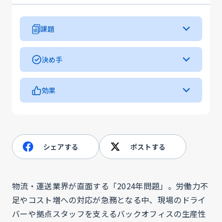
課題
・インボイス制度に伴う確認や、仕訳の負担が急増し
ていた
決め手
・全国の拠点で小口現金を管理しており、手間と盗難
・AI-OCRの精度が高く、直感的に操作できる迷わな
等のセキュリティリスクが発生していた
い画面
効果
・申請にミスが多く、経理課による差し戻しが毎月全
・請求書受領と経費精算をワンパッケージで運用でき
拠点の約7割で発生していた
・小口現金の撤廃により、現金管理のリスクと手間を
、会計システムとの柔軟な連携が可能
減らせた
・営業・サポート担当者の専門性が高く、信頼できた
・経理部からの差し戻し件数が半分以下に減少した
・利用者の74%が紙削減効果を実感している（社内
シェアする
ポストする
アンケート結果）
物流・運送業界が直面する「2024年問題」。労働力不
足やコスト増への対応が急務となる中、現場のドライ
バーや拠点スタッフを支えるバックオフィスの生産性