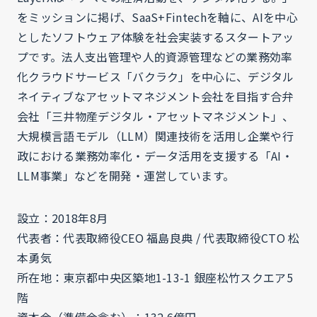
をミッションに掲げ、SaaS+Fintechを軸に、AIを中心
としたソフトウェア体験を社会実装するスタートアッ
プです。法人支出管理や人的資源管理などの業務効率
化クラウドサービス「バクラク」を中心に、デジタル
ネイティブなアセットマネジメント会社を目指す合弁
会社「三井物産デジタル・アセットマネジメント」、
大規模言語モデル（LLM）関連技術を活用し企業や行
政における業務効率化・データ活用を支援する「AI・
LLM事業」などを開発・運営しています。
設立：2018年8月
代表者：代表取締役CEO 福島良典 / 代表取締役CTO 松
本勇気
所在地：東京都中央区築地1-13-1 銀座松竹スクエア5
階
資本金（準備金含む）：132.6億円