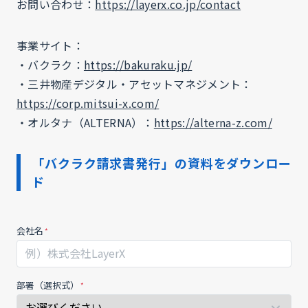
お問い合わせ：
https://layerx.co.jp/contact
事業サイト：
・バクラク：
https://bakuraku.jp/
・三井物産デジタル・アセットマネジメント：
https://corp.mitsui-x.com/
・オルタナ（ALTERNA）：
https://alterna-z.com/
「バクラク請求書発行」の資料をダウンロー
ド
230728_MK_
あ
会社名
請
な
求
た
書
が
発
部署（選択式）
人
行
間