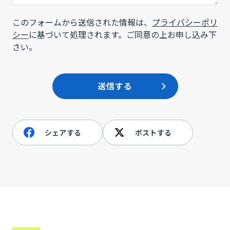
し
て
このフォームから送信された情報は、
プライバシーポリ
く
シー
に基づいて処理されます。ご同意の上お申し込み下
だ
さい。
さ
い
。
送信する
シェアする
ポストする