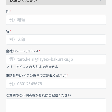
_
の
製
場
姓
品
合
資
、
料
こ
名
の
フ
ィ
会社のメールアドレス
ー
ル
ド
フリーアドレスの入力はできません
は
電話番号(ハイフン抜きでご記載ください)
空
白
の
ま
ご質問やご不明点等があればご記載ください
ま
に