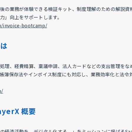
後の業務が体験できる検証キット、制度理解のための解説資
力」向上をサポートします。
jp/invoice-bootcamp/
とは
処理、経費精算、稟議申請、法人カードなどの支出管理をな
帳簿保存法やインボイス制度にも対応し、業務効率化と法令
p/
yerX 概要
べての経済活動を、デジタル化する。」をミッションに掲げるSaaS+