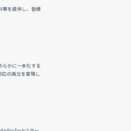
料等を提供し、皆様
めらかに一本化する
対応の両立を実現し
FinTechスター