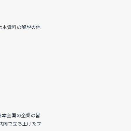
は本資料の解説の他
て
、日本全国の企業の皆
が共同で立ち上げたプ