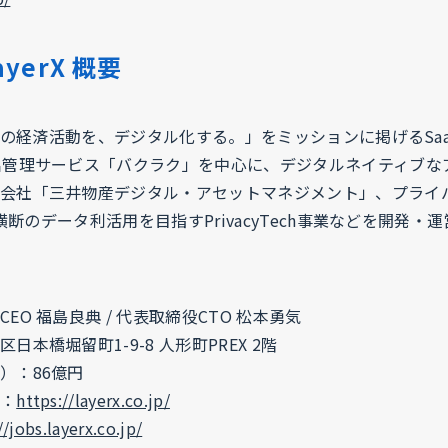
yerX 概要
べての経済活動を、デジタル化する。」をミッションに掲げるSaaS+
出管理サービス「バクラク」を中心に、デジタルネイティブな
会社「三井物産デジタル・アセットマネジメント」、プライ
組織横断のデータ利活用を目指すPrivacyTech事業などを開発・
EO 福島良典 / 代表取締役CTO 松本勇気
本橋堀留町1-9-8 人形町PREX 2階
）：86億円
：
https://layerx.co.jp/
//jobs.layerx.co.jp/