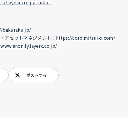
s://layerx.co.jp/contact
//bakuraku.jp/
・アセットマネジメント：
https://corp.mitsui-x.com/
/www.anonify.layerx.co.jp/
ポストする