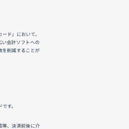
スカード」において、
広い会計ソフトへの
数を削減することが
ドです。
成等、決済前後に介