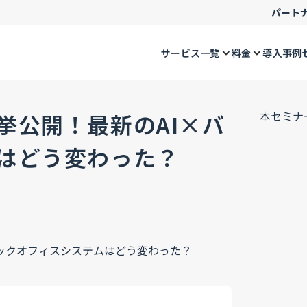
パート
サービス一覧
料金
導入事例
本セミナ
挙公開！最新のAI×バ
はどう変わった？