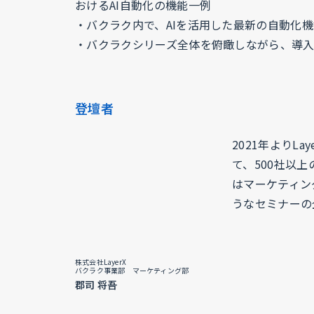
おけるAI自動化の機能一例
・バクラク内で、AIを活用した最新の自動化
・バクラクシリーズ全体を俯瞰しながら、導
登壇者
2021年よりL
て、500社以
はマーケティン
うなセミナーの
株式会社LayerX
バクラク事業部 マーケティング部
郡司 将吾