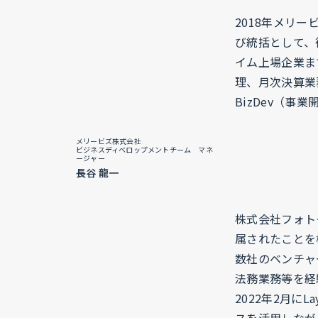
2018年メリ
び統括として、
イム上場企業ま
理、月次決算業
BizDev（事
メリービズ株式会社
ビジネスディベロップメントチーム マネ
ージャー
長谷 龍一
株式会社フォト
属されたことを
数社のベンチャ
法務業務等を経
2022年2月に