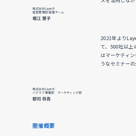
スを活用しなが
株式会社LayerX
経営管理部 経理チーム
堀江 慧子
2021年よりL
て、500社以
はマーケティン
うなセミナーの
株式会社LayerX
バクラク事業部 マーケティング部
郡司 将吾
開催概要