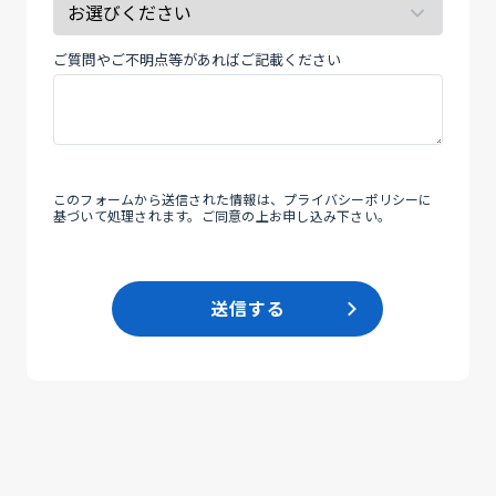
応】
て
支
く
払
だ
ご質問やご不明点等があればご記載ください
通
さ
知
い。
書
テ
ン
このフォームから送信された情報は、
プライバシーポリシー
に
プ
基づいて処理されます。ご同意の上お申し込み下さい。
レ
ー
ト
送信する