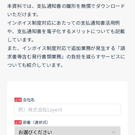
本資料では、支払通知書の雛形を無償でダウンロード
いただけます。
インボイス制度対応にあたっての支払通知書活用例
や、支払通知書を電子化するメリットについても記載
しています。
また、インボイス制度対応で追加業務が発生する「請
求書等含む発行書類業務」の負担を減らすサービスに
ついても紹介しています。
231205_MK_
あ
会社名
そ
な
の
た
ま
が
部署（選択式）
ま
人
Excel
間