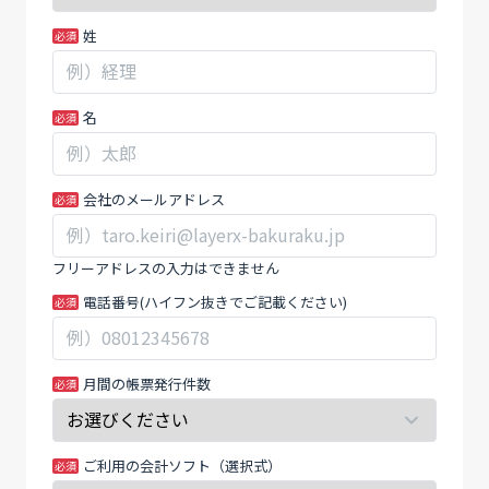
で
の
姓
ダ
場
ウ
合、
ン
こ
名
ロ
の
ー
フ
ド
ィ
で
ー
会社のメールアドレス
き
ル
る
ド
フリーアドレスの入力はできません
【イ
は
電話番号(ハイフン抜きでご記載ください)
ン
空
ボ
白
イ
の
ス
ま
月間の帳票発行件数
制
ま
度
に
対
し
ご利用の会計ソフト（選択式）