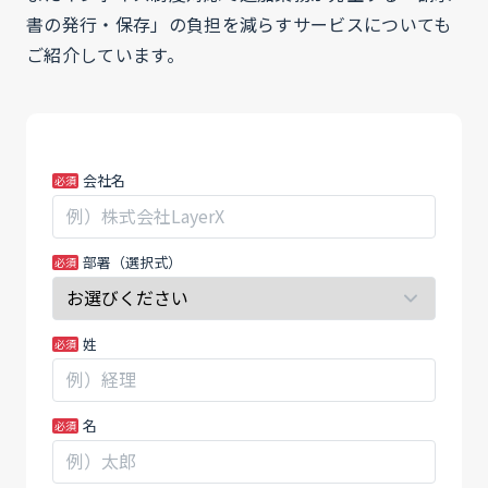
書の発行・保存」の負担を減らすサービスについても
ご紹介しています。
MK_【イ
あ
会社名
ン
な
ボ
た
イ
が
部署（選択式）
ス
人
制
間
度
の
姓
対
場
応】
合、
そ
こ
名
の
の
ま
フ
ま
ィ