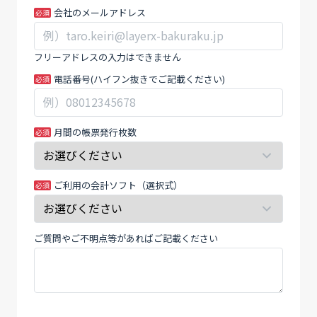
使
ー
会社のメールアドレス
え
ル
る
ド
フリーアドレスの入力はできません
納
は
電話番号(ハイフン抜きでご記載ください)
品
空
書
白
テ
の
ン
ま
月間の帳票発行枚数
プ
ま
レ
に
ー
し
ご利用の会計ソフト（選択式）
ト
て
く
だ
ご質問やご不明点等があればご記載ください
さ
い。