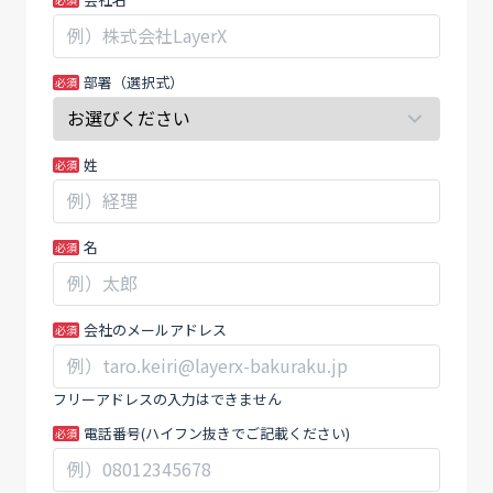
年
な
で
た
従
が
部署（選択式）
業
人
員
間
数
の
姓
13
場
倍。
合、
タ
こ
名
イ
の
ミ
フ
ー
ィ
の
ー
会社のメールアドレス
急
ル
成
ド
フリーアドレスの入力はできません
長
は
電話番号(ハイフン抜きでご記載ください)
を
空
支
白
え
の