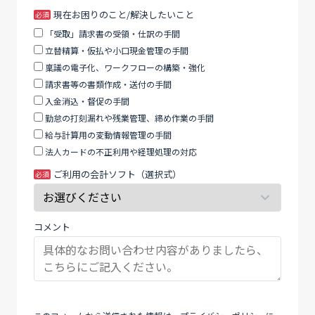
る
ま
現在お困りのこと/解決したいこと
経
ま
「受取」請求書の受領・仕訳の手間
理
に
立替精算・仮払や小口現金管理の手間
体
し
稟議の電子化、ワークフローの構築・強化
制
て
請求書等の書類作成・送付の手間
構
く
入金消込・督促の手間
築
だ
勤怠の打刻漏れや残業管理、締め作業の手間
の
さ
給与計算用の変動情報管理の手間
秘
い。
法人カードの不正利用や経理処理の対応
訣
ご利用の会計ソフト（選択式）
コメント