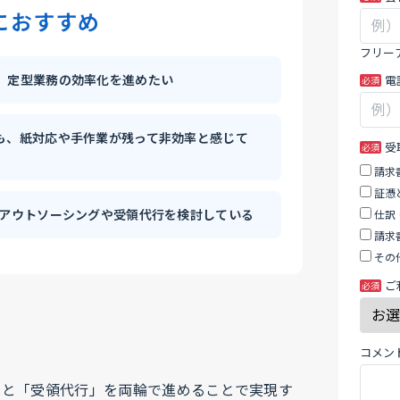
の
の
におすすめ
両
フ
輪
ィ
フリー
で
ー
、定型業務の効率化を進めたい
電
進
ル
め
ド
る
は
も、紙対応や手作業が残って非効率と感じて
受
経
空
理
白
請求
DX
の
証憑
と
ま
のアウトソーシングや受領代行を検討している
仕訳
は
ま
請求
に
その
し
ご
て
く
だ
コメン
さ
い。
」と「受領代行」を両輪で進めることで実現す