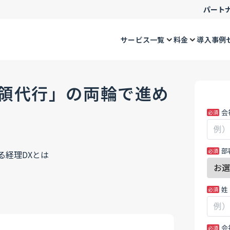
パート
サービス一覧
料金
導入事例
領代行」の両輪で進め
MK_
あ
会
ス
な
テ
た
ム
が
部
化」
人
と
間
「受
の
姓
領
場
代
合、
行」
こ
会