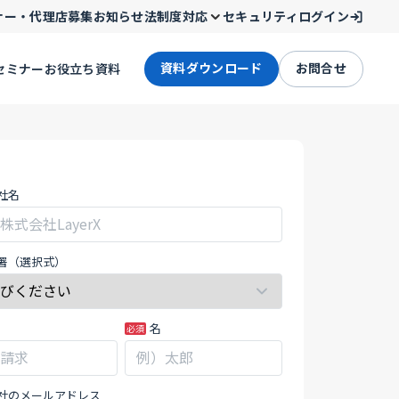
ナー・代理店募集
お知らせ
法制度対応
セキュリティ
ログイン
資料ダウンロード
お問合せ
セミナー
お役立ち資料
「シ
社名
署（選択式）
名
社のメールアドレス