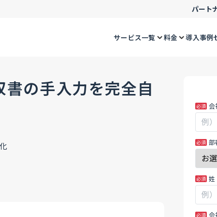
パート
サービス一覧
料金
導入事例
領収書の手入力を完全自
MK_AI
あ
会
OCR
な
で
た
請
が
部
求
人
書・
間
領
の
姓
収
場
書
合、
の
こ
会