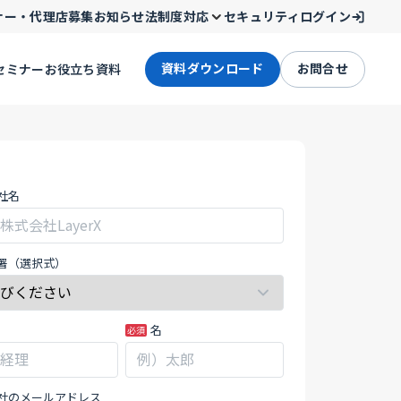
ナー・代理店募集
お知らせ
法制度対応
セキュリティ
ログイン
資料ダウンロード
お問合せ
セミナー
お役立ち資料
-
社名
署（選択式）
名
社のメールアドレス