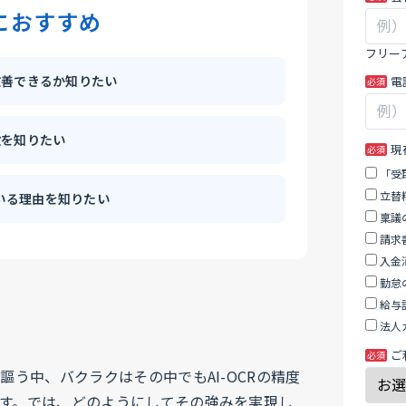
手
の
におすすめ
入
フ
力
ィ
フリー
を
ー
う改善できるか知りたい
電
完
ル
全
ド
自
は
徴を知りたい
現
動
空
化
白
「受
の
立替
いる理由を知りたい
ま
稟議
ま
請求
に
入金
し
勤怠
て
給与
く
法人
だ
ご
さ
謳う中、バクラクはその中でもAI-OCRの精度
い。
ます。では、どのようにしてその強みを実現し