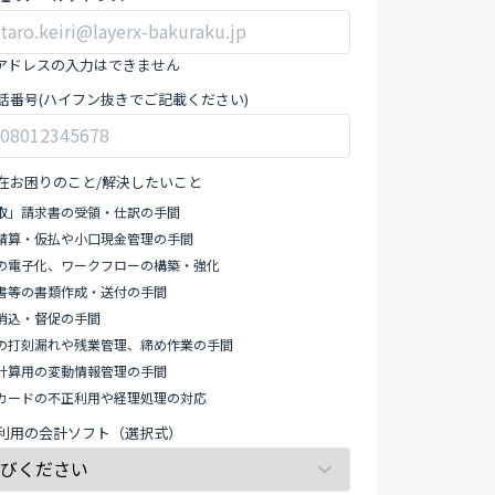
アドレスの入力はできません
話番号(ハイフン抜きでご記載ください)
在お困りのこと/解決したいこと
取」請求書の受領・仕訳の手間
精算・仮払や小口現金管理の手間
の電子化、ワークフローの構築・強化
書等の書類作成・送付の手間
消込・督促の手間
の打刻漏れや残業管理、締め作業の手間
計算用の変動情報管理の手間
カードの不正利用や経理処理の対応
利用の会計ソフト（選択式）