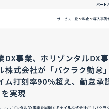
パート
サービス一覧
料金
導入事例
業DX事業、ホリゾンタルDX
ル株式会社が「バクラク勤怠
イム打刻率90%超え、勤怠承
日を実現