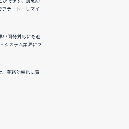
とができず、勤怠締
kでアラート・リマイ
早い開発対応にも魅
T・システム業界にフ
け、業務効率化に貢