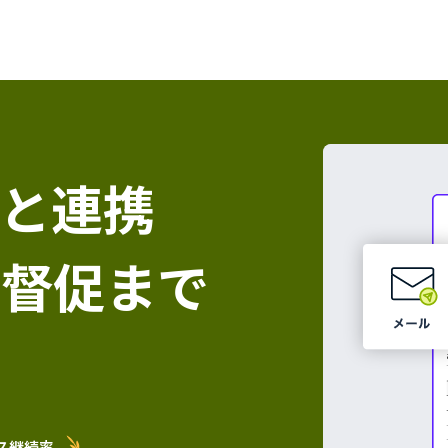
と連携
・督促まで
ス継続率