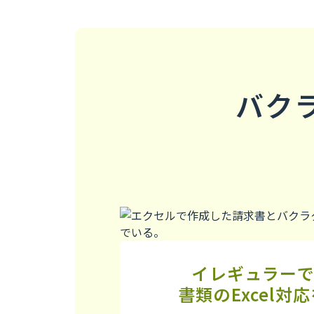
バク
イレギュラー
書類のExcel対