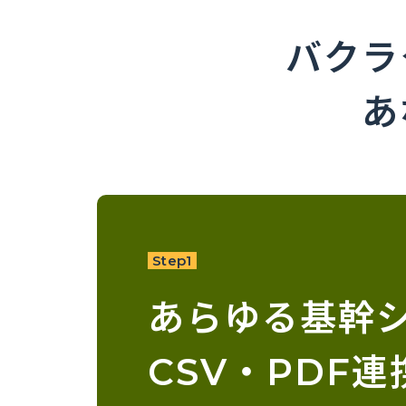
バクラ
あ
Step1
あらゆる基幹
CSV・PDF連