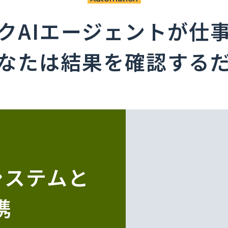
クAIエージェントが仕
なたは結果を確認する
システムと
携