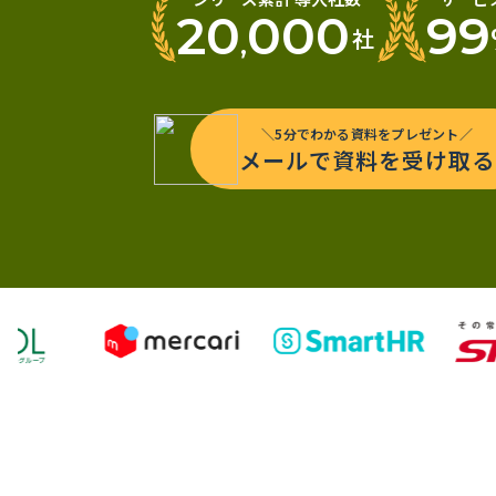
20
000
99
社
,
＼5分でわかる資料をプレゼント／
メールで資料を受け取る