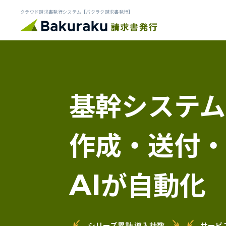
クラウド請求書発行システム【バクラク請求書発行】
基幹システム
作成・送付
が自動化
AI
シリーズ累計 導入社数
サービ