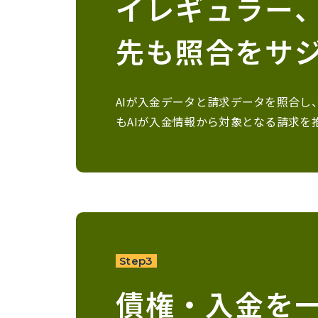
イレギュラー
先も照合をサ
AIが入金データと請求データを照合し
もAIが入金情報から対象となる請求を
Step3
債権・入金を