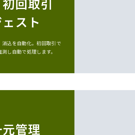
、初回取引
ジェスト
、消込を自動化。初回取引で
推測し自動で処理します。
一元管理