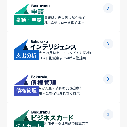
稟議は、差し戻しなく完了
稟議・申請
AIが承認フローを進めます
支出の異常をリアルタイムに可視化
支出分析
コスト削減案までAIが自動提案
AIが入金・消込を98%自動化
債権管理
未入金督促も漏れなく対応
利用データは自動で精算完了
法人カード