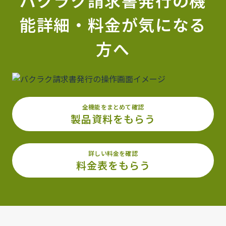
バクラク請求書発行の機
能詳細・料金が気になる
方へ
全機能をまとめて確認
製品資料をもらう
詳しい料金を確認
料金表をもらう