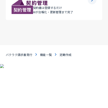
契約書は登録するだけ
契約管理
AIが台帳化・更新管理まで完了
バクラク請求書発行
機能一覧
定期作成