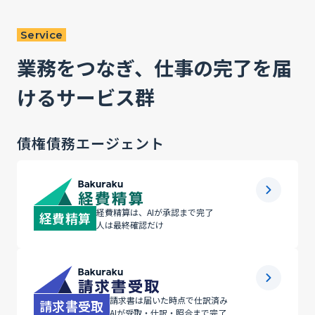
Service
業務をつなぎ、仕事の完了を届
けるサービス群
債権債務エージェント
経費精算は、AIが承認まで完了
経費精算
人は最終確認だけ
請求書は届いた時点で仕訳済み
請求書受取
AIが受取・仕訳・照合まで完了