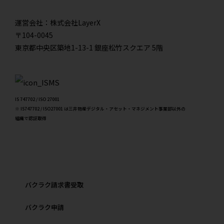
運営会社：株式会社LayerX
〒104-0045
東京都中央区築地1-13-1 銀座松竹スクエア 5階
IS 747702 / ISO 27001
※ IS747702 / ISO27001 は三井物産デジタル・アセット・マネジメント事業部以外の
組織で認証取得
バクラク請求書受取
バクラク申請