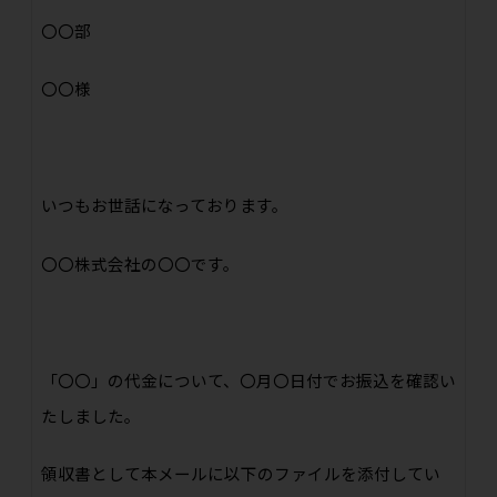
〇〇部
〇〇様
いつもお世話になっております。
〇〇株式会社の〇〇
です。
「
〇〇
」の代金について、
〇月〇日
付でお振込を確認い
たしました。
領収書として本メールに以下のファイルを添付してい