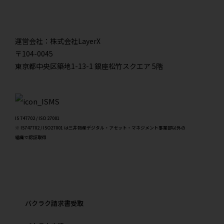
運営会社：株式会社LayerX
〒104-0045
東京都中央区築地1-13-1 銀座松竹スクエア 5階
IS 747702 / ISO 27001
※ IS747702 / ISO27001 は三井物産デジタル・アセット・マネジメント事業部以外の
組織で認証取得
バクラク請求書受取