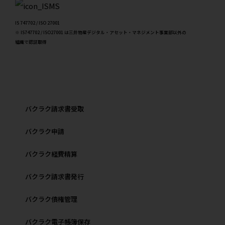
IS 747702 / ISO 27001
※ IS747702 / ISO27001 は三井物産デジタル・アセット・マネジメント事業部以外の
組織で認証取得
バクラク請求書受取
バクラク申請
バクラク経費精算
バクラク請求書発行
バクラク債権管理
バクラク電子帳簿保存