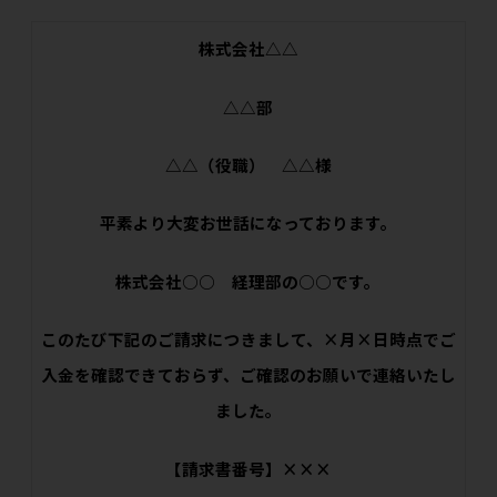
株式会社△△
△△部
△△（役職） △△様
平素より大変お世話になっております。
株式会社○○ 経理部の○○です。
このたび下記のご請求につきまして、×月×日時点でご
入金を確認できておらず、ご確認のお願いで連絡いたし
ました。
【請求書番号】×××