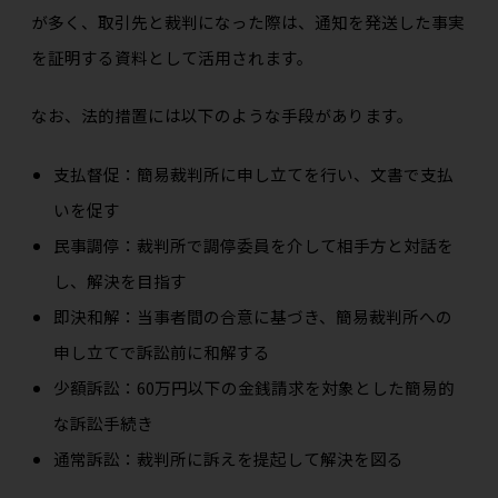
が多く、取引先と裁判になった際は、通知を発送した事実
を証明する資料として活用されます。
なお、法的措置には以下のような手段があります。
支払督促：簡易裁判所に申し立てを行い、文書で支払
いを促す
民事調停：裁判所で調停委員を介して相手方と対話を
し、解決を目指す
即決和解：当事者間の合意に基づき、簡易裁判所への
申し立てで訴訟前に和解する
少額訴訟：60万円以下の金銭請求を対象とした簡易的
な訴訟手続き
通常訴訟：裁判所に訴えを提起して解決を図る