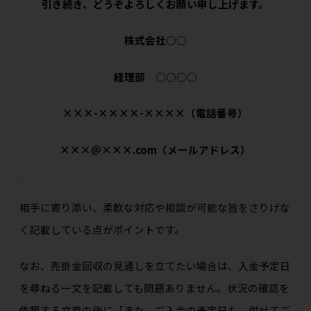
引き続き、どうぞよろしくお願い申し上げます。
株式会社○○
経理部 ○○○○
×××-××××-××××（電話番号）
×××＠×××.com（メールアドレス）
相手に寄り添い、柔軟な対応や相談が可能な旨をさりげな
く記載している点がポイントです。
なお、売掛金回収の見通しを立てたい場合は、入金予定日
を尋ねる一文を記載しても問題ありません。状況の確認を
依頼する文章の後に「また、ご入金の予定日も、併せてご