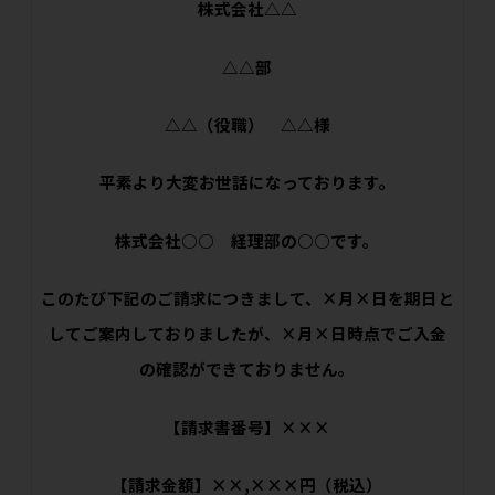
株式会社△△
△△部
△△（役職） △△様
平素より大変お世話になっております。
株式会社○○ 経理部の○○です。
このたび下記のご請求につきまして、×月×日を期日と
してご案内しておりましたが、×月×日時点でご入金
の確認ができておりません。
【請求書番号】×××
【請求金額】××,×××円（税込）