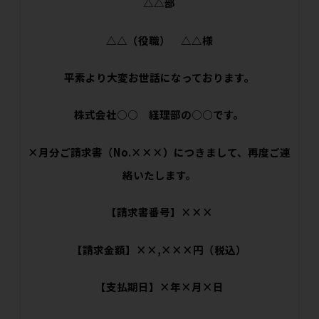
△△部
△△（役職） △△様
平素より大変お世話になっております。
株式会社○○ 経理部の○○です。
×月分ご請求書（No.×××）につきまして、再度ご連
絡いたします。
【請求書番号】×××
【請求金額】××,×××円（税込）
【支払期日】×年×月×日