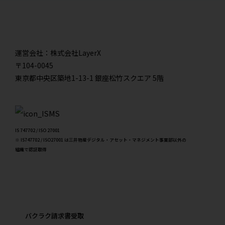
運営会社：株式会社LayerX
〒104-0045
東京都中央区築地1-13-1 銀座松竹スクエア 5階
IS 747702 / ISO 27001
※ IS747702 / ISO27001 は三井物産デジタル・アセット・マネジメント事業部以外の
組織で認証取得
バクラク請求書受取