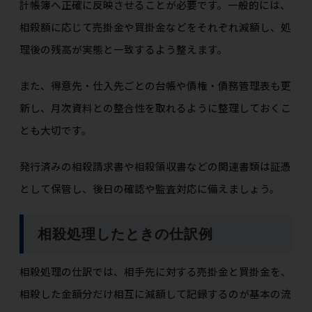
計帳簿へ正確に反映させることが必要です。一般的には、
相殺額に応じて売掛金や買掛金などをそれぞれ減額し、処
理後の残高が実態と一致するよう整えます。
また、得意先・仕入先ごとの台帳や債権・債務管理表も更
新し、月次資料との整合性を取れるように整理しておくこ
とも大切です。
発行済みの相殺請求書や相殺領収書などの関連書類は証憑
として保管し、後日の確認や監査対応に備えましょう。
相殺処理したときの仕訳例
相殺処理の仕訳では、相手先に対する売掛金と買掛金を、
相殺した金額分だけ相互に減額して記録するのが基本の流