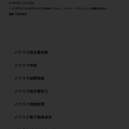
IS 747702 / ISO 27001
※ IS747702 / ISO27001 は三井物産デジタル・アセット・マネジメント事業部以外の
組織で認証取得
バクラク請求書受取
バクラク申請
バクラク経費精算
バクラク請求書発行
バクラク債権管理
バクラク電子帳簿保存