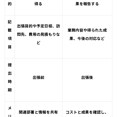
的
得る
果を報告する
記
出張目的や予定日程、訪
載
業務内容や得られた成
問先、費用の見積もりな
項
果、今後の対応など
ど
目
提
出
出張前
出張後
時
期
メ
関連部署と情報を共有
コストと成果を確認し、
リ