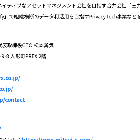
ネイティブなアセットマネジメント会社を目指す合弁会社「三
fy」で組織横断のデータ利活用を目指すPrivacyTech事業
代表取締役CTO 松本勇気
8 人形町PREX 2階
x.co.jp/
co.jp/
jp/contact
/
https://corp.mitsui-x.com/
ジメント：