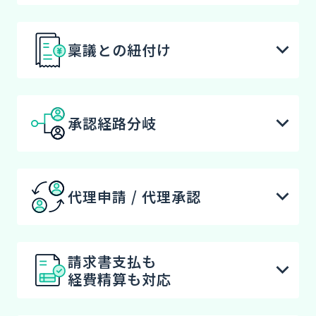
稟議との紐付け
承認経路分岐
代理申請 / 代理承認
請求書支払も
経費精算も対応