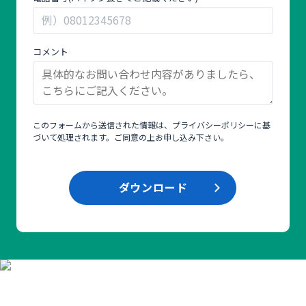
白
の
ま
ま
コメント
に
し
て
く
このフォームから送信された情報は、
プライバシーポリシー
に基
だ
づいて処理されます。ご同意の上お申し込み下さい。
さ
い。
ダウンロード