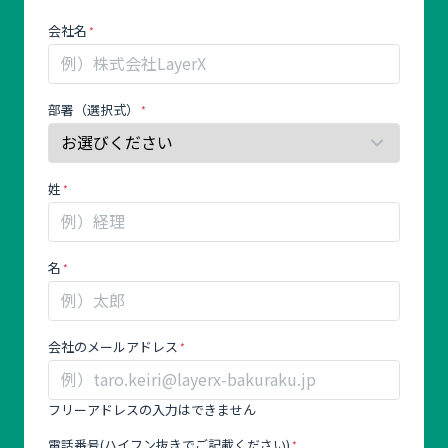
MK_
あ
会社名
バ
な
ク
た
ラ
が
ク
部署（選択式）
人
申
間
請
の
_
場
姓
製
合、
品
こ
資
の
名
料
フ
ィ
ー
会社のメールアドレス
ル
ド
は
フリーアドレスの入力はできません
空
電話番号(ハイフン抜きでご記載ください)