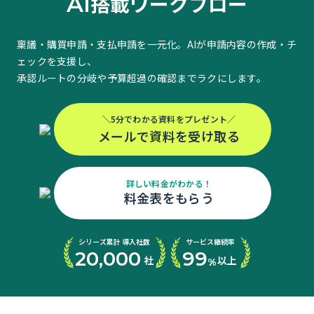
搭載ワークフロー
AI
稟議・購買申請・支払申請を一元化。AIが申請内容の作成・チ
ェックを支援し、
承認ルートの分岐や予算超過の確認までラクにします。
＼5分でわかる資料をプレゼント／
メールで資料を受け取る
詳しい料金がわかる！
料金表をもらう
シリーズ累計 導入社数
サービス継続率
20
000
99
,
社
以上
%