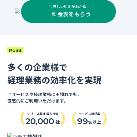
＼詳しい料金がわかる！／
料金表をもらう
Point
多くの企業様で
経理業務の​効率化を​実現
ITサービスや経理業務に不慣れでも、
直感的にご利用いただけます。
シリーズ累計 導入社数
サービス継続率
20
000
99
,
社
以上
%