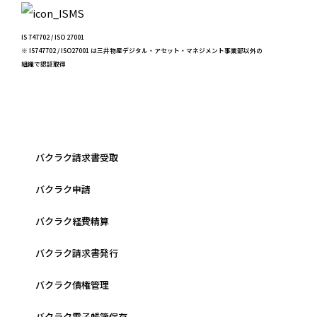
IS 747702 / ISO 27001
※ IS747702 / ISO27001 は三井物産デジタル・アセット・マネジメント事業部以外の
組織で認証取得
バクラク請求書受取
バクラク申請
バクラク経費精算
バクラク請求書発行
バクラク債権管理
バクラク電子帳簿保存