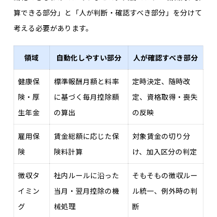
算できる部分」と「人が判断・確認すべき部分」を分けて
考える必要があります。
領域
自動化しやすい部分
人が確認すべき部分
健康保
標準報酬月額と料率
定時決定、随時改
険・厚
に基づく毎月控除額
定、資格取得・喪失
生年金
の算出
の反映
雇用保
賃金総額に応じた保
対象賃金の切り分
険
険料計算
け、加入区分の判定
徴収タ
社内ルールに沿った
そもそもの徴収ルー
イミン
当月・翌月控除の機
ル統一、例外時の判
グ
械処理
断