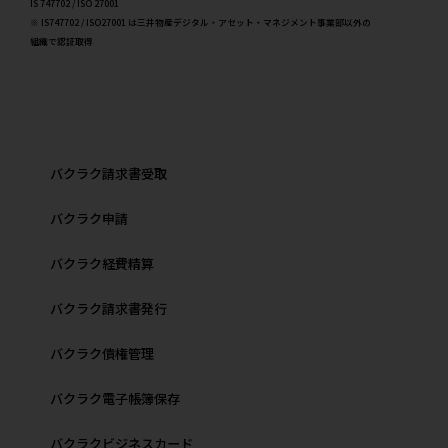
IS 747702 / ISO 27001
※ IS747702 / ISO27001 は三井物産デジタル・アセット・マネジメント事業部以外の
組織で認証取得
バクラク請求書受取
バクラク申請
バクラク経費精算
バクラク請求書発行
バクラク債権管理
バクラク電子帳簿保存
バクラクビジネスカード