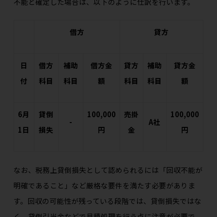
不能と確定した場合は、以下のように仕訳を行います。
借方
貸方
日
借方
補助
借方金
貸方
補助
貸方金
付
科目
科目
額
科目
科目
額
6月
貸倒
100,000
売掛
100,000
-
A社
1日
損失
円
金
円
なお、税務上貸倒損失として認められるには「回収不能が
明確であること」など厳格な要件を満たす必要がありま
す。回収の可能性が残っている段階では、貸倒損失ではな
く、貸倒引当金などで見積処理を行う点に注意が必要で