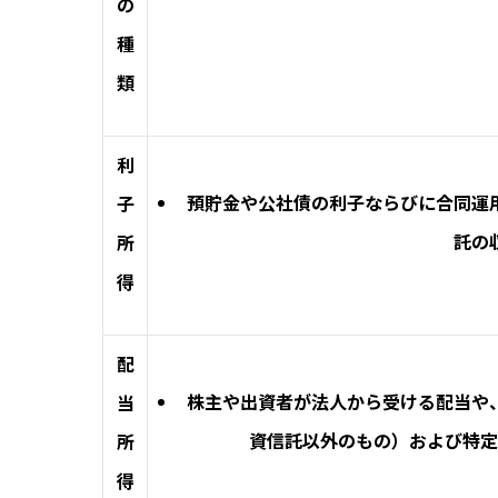
の
種
類
利
預貯金や公社債の利子ならびに合同運
子
託の
所
得
配
株主や出資者が法人から受ける配当や
当
資信託以外のもの）および特定
所
得