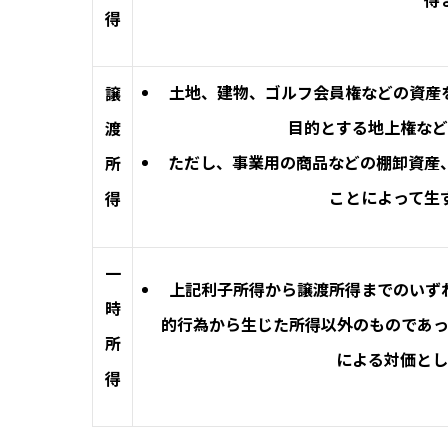
得
土地、建物、ゴルフ会員権などの資産
譲
目的とする地上権など
渡
ただし、事業用の商品などの棚卸資産
所
ことによって生
得
一
上記利子所得から譲渡所得までのいず
時
的行為から生じた所得以外のものであ
所
による対価とし
得