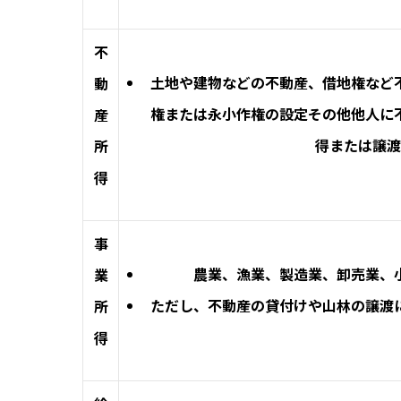
不
土地や建物などの不動産、借地権など
動
権または永小作権の設定その他他人に
産
得または譲渡
所
得
事
農業、漁業、製造業、卸売業、
業
ただし、不動産の貸付けや山林の譲渡
所
得