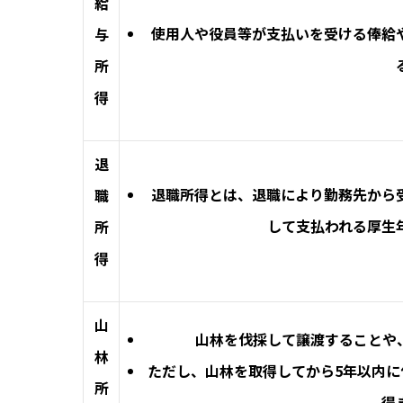
給
使用人や役員等が支払いを受ける俸給
与
所
得
退
退職所得とは、退職により勤務先から
職
して支払われる厚生
所
得
山
山林を伐採して譲渡することや
林
ただし、山林を取得してから5年以内
所
得