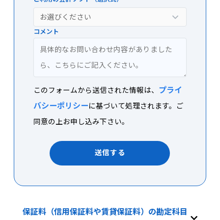
し
て
コメント
く
だ
さ
い。
プライ
このフォームから送信された情報は、
バシーポリシー
に基づいて処理されます。ご
同意の上お申し込み下さい。
送信する
保証料（信用保証料や賃貸保証料）の勘定科目