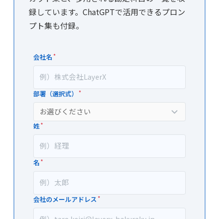
録しています。ChatGPTで活用できるプロン
プト集も付録。
会社名
あ
MK_
な
経
理
た
部署（選択式）
１
が
年
人
姓
目
間
に
の
名
覚
場
え
合、
会社のメールアドレス
た
こ
い