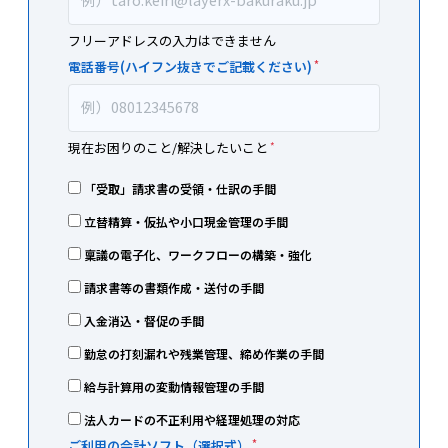
の
エ
フリーアドレスの入力はできません
フ
ク
電話番号(ハイフン抜きでご記載ください)
ィ
セ
ー
ル
ル
現在お困りのこと/解決したいこと
ス
ド
キ
「受取」請求書の受領・仕訳の手間
は
ル
立替精算・仮払や小口現金管理の手間
空
集
稟議の電子化、ワークフローの構築・強化
＋
白
請求書等の書類作成・送付の手間
勘
の
入金消込・督促の手間
定
ま
勤怠の打刻漏れや残業管理、締め作業の手間
科
ま
給与計算用の変動情報管理の手間
目
に
法人カードの不正利用や経理処理の対応
集
ご利用の会計ソフト（選択式）