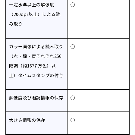
一定水準以上の解像度
◯
（200dpi 以上）による読
み取
り
カラー画像による読み取り
◯
（赤・緑・青それぞれ256
階調（約1677 万色）以
上）
タイムスタンプの付与
解像度及び階調情報の保存
◯
大きさ情報の保存
◯