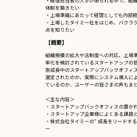
・経理担当者の人手が限られる中で、組
体制を築きたい
・上場準備にあたって経理としても内部
・上場したタイミー社をはじめ、バクラ
点を知りたい
【概要】
組織規模の拡大や法制度への対応、上場
率化を検討されているスタートアップの
急成長中のスタートアップバックオフィ
選定されたのか、実際にシステム導入に
ているのか、ユーザーの皆さまの声もま
＜主な内容＞
・スタートアップバックオフィスの置か
・スタートアップ企業様によくある課題
・株式会社タイミーの“ 成長をリードする
ー