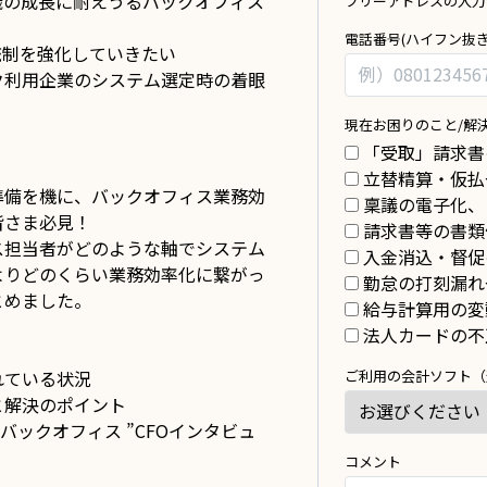
織の成長に耐えうるバックオフィス
フリーアドレスの入力
選
ル
電話番号(ハイフン抜
ば
ド
統制を強化していきたい
れ
は
ク利用企業のシステム選定時の着眼
る
空
現在お困りのこと/解
ワ
白
「受取」請求書
ケ
の
立替精算・仮払
ま
準備を機に、バックオフィス業務効
稟議の電子化、
ま
皆さま必見！
請求書等の書類
に
ス担当者がどのような軸でシステム
入金消込・督促
し
よりどのくらい業務効率化に繋がっ
勤怠の打刻漏れ
て
とめました。
給与計算用の変
く
法人カードの不
だ
さ
れている状況
ご利用の会計ソフト（
い。
と解決のポイント
バックオフィス ”CFOインタビュ
コメント