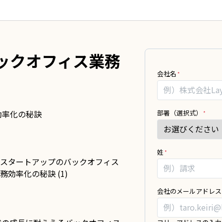
ックオフィス業務
MK_
あ
会社名
ス
な
タ
た
ー
が
ト
部署（選択式）
人
ア
間
ッ
の
プ
場
姓
に
合、
バ
こ
ク
の
会社のメールアドレス
ラ
フ
ク
ィ
が
ー