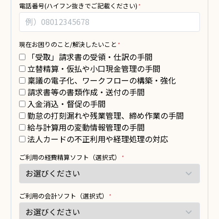
電話番号(ハイフン抜きでご記載ください)
の
白
方
の
法
ま
ま
現在お困りのこと/解決したいこと
に
「受取」請求書の受領・仕訳の手間
し
立替精算・仮払や小口現金管理の手間
て
稟議の電子化、ワークフローの構築・強化
く
請求書等の書類作成・送付の手間
だ
入金消込・督促の手間
さ
勤怠の打刻漏れや残業管理、締め作業の手間
い。
給与計算用の変動情報管理の手間
法人カードの不正利用や経理処理の対応
ご利用の経費精算ソフト（選択式）
ご利用の会計ソフト（選択式）