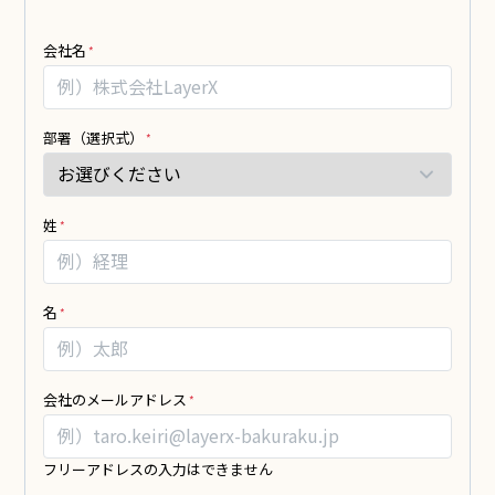
MK_
あ
会社名
小
な
口
た
現
が
金
部署（選択式）
人
の
間
問
の
題
場
姓
点
合、
と
こ
な
の
名
く
フ
す
ィ
た
ー
会社のメールアドレス
め
ル
の
ド
3
は
フリーアドレスの入力はできません
つ
空