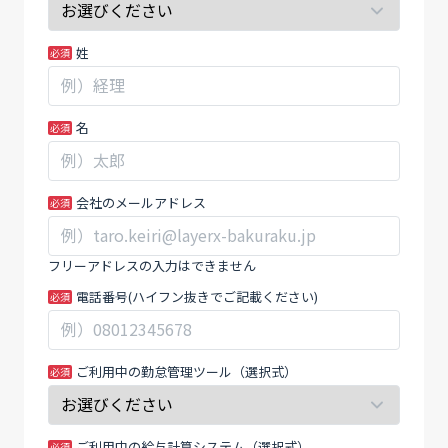
WP】
間
IPO
の
姓
準
場
備
合、
企
こ
名
業
の
の
フ
た
ィ
め
ー
会社のメールアドレス
の
ル
労
ド
フリーアドレスの入力はできません
務
は
電話番号(ハイフン抜きでご記載ください)
管
空
理
白
完
の
全
ま
ご利用中の勤怠管理ツール（選択式）
ガ
ま
イ
に
ド
し
ご利用中の給与計算システム（選択式）