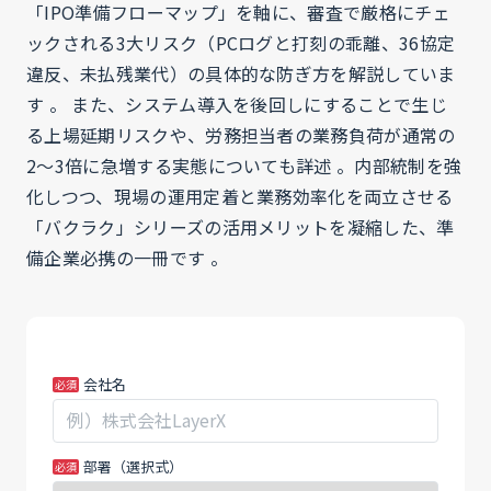
「IPO準備フローマップ」を軸に、審査で厳格にチェ
ックされる3大リスク（PCログと打刻の乖離、36協定
違反、未払残業代）の具体的な防ぎ方を解説していま
す 。 また、システム導入を後回しにすることで生じ
る上場延期リスクや、労務担当者の業務負荷が通常の
2〜3倍に急増する実態についても詳述 。内部統制を強
化しつつ、現場の運用定着と業務効率化を両立させる
「バクラク」シリーズの活用メリットを凝縮した、準
備企業必携の一冊です 。
260508_MK_【給
あ
会社名
与
な
WP】
た
【勤
が
部署（選択式）
怠
人